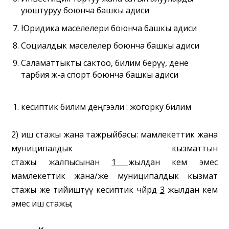
уюштуруу боюнча башкы адиси
Юридика маселелери боюнча башкы адиси
Социалдык маселелер боюнча
башкы адиси
Саламаттыкты сактоо, билим берүү, дене
тарбия ж-а спорт боюнча
башкы адиси
кесиптик билим деңгээли :
жогорку билим
2)
иш стажы жана тажрыйбасы:
мамлекеттик жана
муниципалдык кызматтын
стажы
жалпысынан
1
жылдан кем эмес
мамлекеттик жана/же муниципалдык кызмат
стажы же тийиштүү кесиптик чөйрөдө
3
жылдан кем
эмес иш стажы;