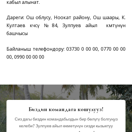
кабыл алынат.
Дареги:
Ош облусу,
Ноокат району
,
Ош шаары, К.
Култаев көчөсү №84, Зулпуев айыл өкмөтүнүн
башчысы
Байланыш телефондору:
03730 0 00 00, 0770 00 00
00, 0990 00 00 00
Биздин командага кошулуңуз!
Сиз дагы биздин командабыздын бир бөлүгү болгуңуз
келеби? Зулпуев айыл өкмөтүнүн сизди кызыктуу