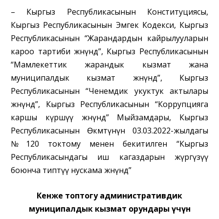
– Кыргыз Республикасынын Конституциясы,
Кыргыз Республикасынын Эмгек Кодекси, Кыргыз
Республикасынын “Жарандардын кайрылууларын
кароо тартиби жөнүндө”, Кыргыз Республикасынын
“Мамлекеттик жарандык кызмат жана
муниципалдык кызмат жөнүндө”, Кыргыз
Республикасынын “Ченемдик укуктук актылары
жөнүндө”, Кыргыз Республикасынын “Коррупцияга
каршы күрөшүү жөнүндө” Мыйзамдары, Кыргыз
Республикасынын Өкмөтүнүн 03.03.2022-жылдагы
№120 токтому менен бекитилген “Кыргыз
Республикасындагы иш кагаздарын жүргүзүү
боюнча типтүү нускама жөнүндө”
Кенже топтогу административдик
муниципалдык кызмат орундары үчүн