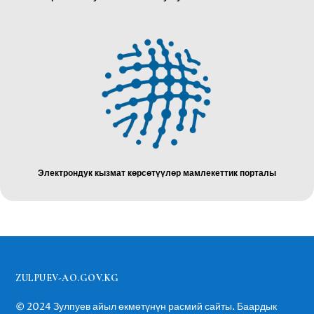
Электрондук кызмат көрсөтүүлөр мамлекеттик порталы
ZULPUEV-AO.GOV.KG
© 2024
Зулпуев айыл өкмөтүнүн расмий сайты. Баардык