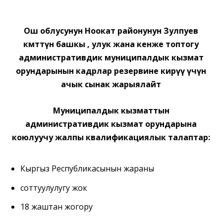
Ош облусунун Ноокат районунун Зулпуев
өкмөттүн башкы , улук жана кенже топтогу
административдик муниципалдык кызмат
орундарынын кадрлар резервине кирүү үчүн
ачык сынак жарыялайт
Муниципалдык кызматтын
административдик кызмат орундарына
коюлуучу жалпы квалификациялык талаптар:
Кыргыз Республикасынын жараны
соттуулулугу жок
18 жаштан жогору