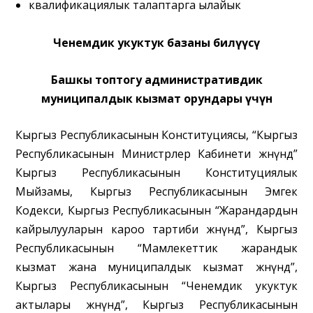
квалификациялык талаптарга ылайык
Ченемдик укуктук базаны билүүсү
Башкы топтогу административдик
муниципалдык кызмат орундары үчүн
Кыргыз Республикасынын Конституциясы, “Кыргыз
Республикасынын Министрлер Кабинети жөнүндө”
Кыргыз Республикасынын Конституциялык
Мыйзамы, Кыргыз Республикасынын Эмгек
Кодекси, Кыргыз Республикасынын “Жарандардын
кайрылууларын кароо тартиби жөнүндө”, Кыргыз
Республикасынын “Мамлекеттик жарандык
кызмат жана муниципалдык кызмат жөнүндө”,
Кыргыз Республикасынын “Ченемдик укуктук
актылары жөнүндө”, Кыргыз Республикасынын