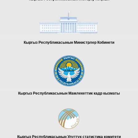
Кыргыз Республикасынын Министрлер К
обинети
Кыргыз Республикасынын Мамлекеттик кадр кызматы
Кыргыз Республикасынын Улуттук статистика комитети