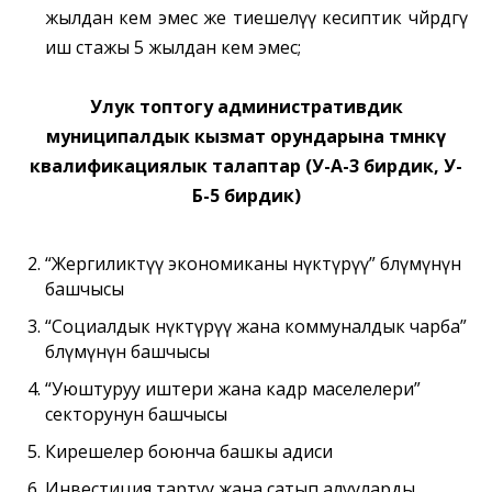
жылдан кем эмес же тиешелүү кесиптик чөйрөдөгү
иш стажы 5 жылдан кем эмес;
Улук топтогу административдик
муниципалдык кызмат орундарына төмөнкү
квалификациялык талаптар (У-А-3 бирдик, У-
Б-5 бирдик)
“
Жергиликтүү экономиканы өнүктүрүү” бөлүмүнүн
башчысы
“
Социалдык өнүктүрүү жана коммуналдык чарба”
бөлүмүнүн башчысы
“
Уюштуруу иштери жана кадр маселелери”
секторунун башчысы
Кирешелер боюнча башкы адиси
Инвестиция тартуу жана сатып алууларды