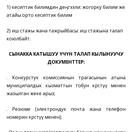
1)
кесиптик билимдин деңгээли:
жогорку билим же
атайы орто кесиптик билим
2
)
иш стажы жана тажрыйбасы:
иш стажына талап
коюлбайт.
СЫНАККА КАТЫШУУ ҮЧҮН ТАЛАП КЫЛЫНУУЧУ
ДОКУМЕНТТЕР:
.
Конкурстук комиссиянын төрагасынын атына
муниципалдык кызматтын тобун көрсөтүү менен
жазылган жеке арыз;
.
Резюме (электрондук почта жана телефон
номерин көрсөтүү менен);