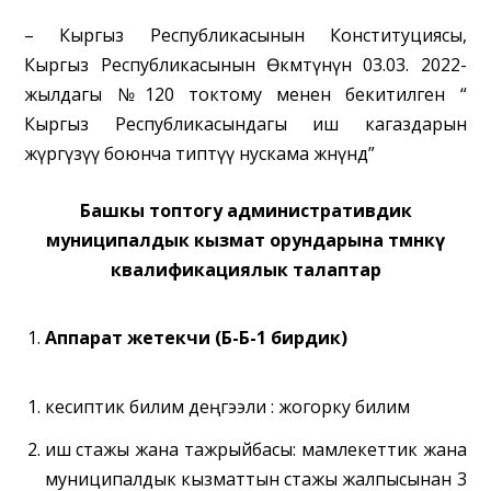
– Кыргыз Республикасынын Конституциясы,
Кыргыз Республикасынын Өкмөтүнүн 03.03. 2022-
жылдагы №120 токтому менен бекитилген “
Кыргыз Республикасындагы иш кагаздарын
жүргүзүү боюнча типтүү нускама жөнүндө”
Башкы топтогу административдик
муниципалдык кызмат орундарына төмөнкү
квалификациялык талаптар
Аппарат жетекчи (Б-Б-1 бирдик)
кесиптик билим деңгээли :
жогорку билим
иш стажы жана тажрыйбасы:
мамлекеттик жана
муниципалдык кызматтын стажы жалпысынан 3