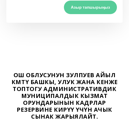
Азыр тапшырыңыз
ОШ ОБЛУСУНУН ЗУЛПУЕВ АЙЫЛ
ӨКМӨТҮ БАШКЫ, УЛУК ЖАНА КЕНЖЕ
ТОПТОГУ АДМИНИСТРАТИВДИК
МУНИЦИПАЛДЫК КЫЗМАТ
ОРУНДАРЫНЫН КАДРЛАР
РЕЗЕРВИНЕ КИРҮҮ ҮЧҮН АЧЫК
СЫНАК ЖАРЫЯЛАЙТ.