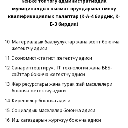
Кенже топтогу административдик
муниципалдык кызмат орундарына төмөнкү
квалификациялык талаптар (К-А-4 бирдик, К-
Б-3 бирдик)
Материалдык баалуулуктар жана эсептөө боюнча
жетектөөчү адиси
Экономист-статист жетектөөчү адиси
Санариптештирүү , IT технология жана ВЕБ-
сайттар боюнча жетектөөчү адиси
Жер ресурстары жана турак жай маселелери
боюнча жетектөөчү адиси
Кирешелер боюнча адиси
Социалдык маселелер боюнча адиси
Иш кагаздарын жүргүзүү боюнча адиси