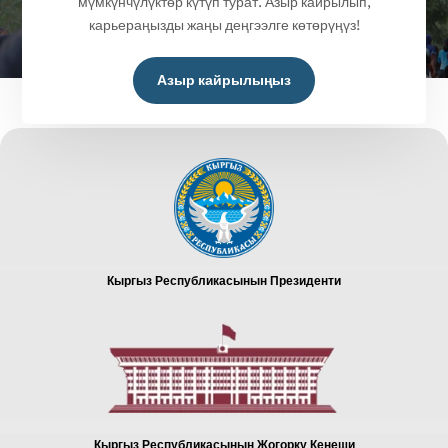
мүмкүнчүлүктөр күтүп турат. Азыр кайрылып,
карьераңызды жаңы деңгээлге көтөрүңүз!
Азыр кайрылыңыз
Кыргыз Республикасынын Президенти
Кыргыз Республикасынын Жогорку Кеңеши