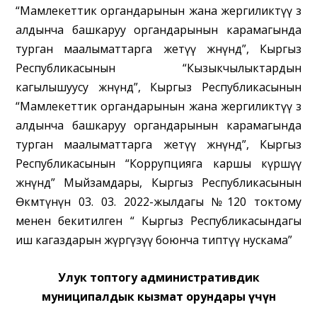
“Мамлекеттик органдарынын жана жергиликтүү өз
алдынча башкаруу органдарынын карамагында
турган маалыматтарга жетүү жөнүндө”, Кыргыз
Республикасынын “Кызыкчылыктардын
кагылышуусу жөнүндө”, Кыргыз Республикасынын
“Мамлекеттик органдарынын жана жергиликтүү өз
алдынча башкаруу органдарынын карамагында
турган маалыматтарга жетүү жөнүндө”, Кыргыз
Республикасынын “Коррупцияга каршы күрөшүү
жөнүндө” Мыйзамдары, Кыргыз Республикасынын
Өкмөтүнүн 03. 03. 2022-жылдагы №120 токтому
менен бекитилген “ Кыргыз Республикасындагы
иш кагаздарын жүргүзүү боюнча типтүү нускама”
Улук топтогу административдик
муниципалдык кызмат орундары үчүн