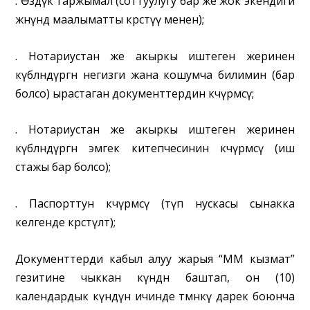
.
Өздүк таржымал (соттуулугу бар же жок экендиги
жөнүндө маалыматты көрсөтүү менен);
.
Нотариустан же акыркы иштеген жеринен
күбөлөндүргөн негизги жана кошумча билимин (бар
болсо) ырастаган документтердин көчүрмөсү;
.
Нотариустан же акыркы иштеген жеринен
күбөлөндүргөн эмгек китепчесинин көчүрмөсү (иш
стажы бар болсо);
.
Паспорттун көчүрмөсү (түп нускасы сынакка
келгенде көрсөтүлөт);
Документтерди кабыл алуу жарыя “ММ кызмат”
гезитине чыккан күндөн баштап, он (10)
календардык күндүн ичинде төмөнкү дарек боюнча