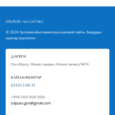
ZULPUEV-AO.GOV.KG
© 2024
Зулпуев айыл өкмөтүнүн расмий сайты. Баардык
укуктар корголгон.
ДАРЕГИ
Ош облусу, Ноокат шаары, Ноокат көчөсү №54
БАЙЛАНЫШТАР
03333 3 00 33
+996 500 000 000
zulpuev
.gov@gmail.com