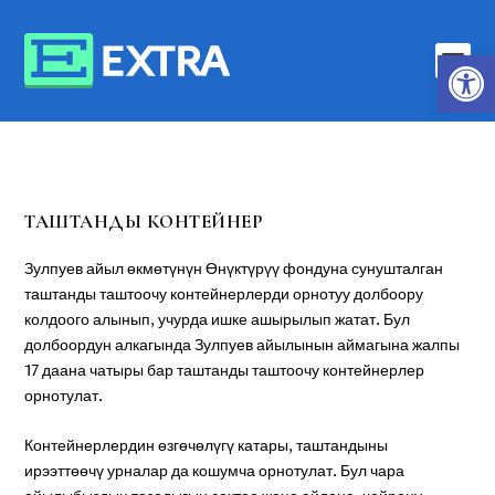
Open toolbar
ТАШТАНДЫ КОНТЕЙНЕР
Зулпуев айыл өкмөтүнүн Өнүктүрүү фондуна сунушталган
таштанды таштоочу контейнерлерди орнотуу долбоору
колдоого алынып, учурда ишке ашырылып жатат. Бул
долбоордун алкагында Зулпуев айылынын аймагына жалпы
17 даана чатыры бар таштанды таштоочу контейнерлер
орнотулат.
Контейнерлердин өзгөчөлүгү катары, таштандыны
ирээттөөчү урналар да кошумча орнотулат. Бул чара