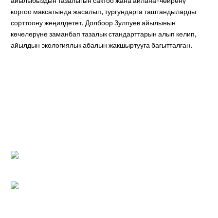
айылыбыздын тазалыгын сактоо жана айлана-чөйрөнү
коргоо максатында жасалып, тургундарга таштандыларды
сорттоону жеңилдетет. Долбоор Зулпуев айылынын
көчөлөрүнө заманбап тазалык стандарттарын алып келип,
айылдын экологиялык абалын жакшыртууга багытталган.
We have also embarked on a project to revitalize local
parks and recreational areas. This project aims to provide
safe and accessible green spaces for all age groups,
promoting physical activity and well-being. The expected
outcome is a healthier and more vibrant community.